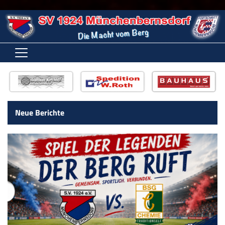
HOME
VEREIN
Neue Berichte
ABTEILUNGEN
VEREINSNEWS
KONTAKTFORMULAR
FANSHOP
3. SOMMERNACHTSLAUF