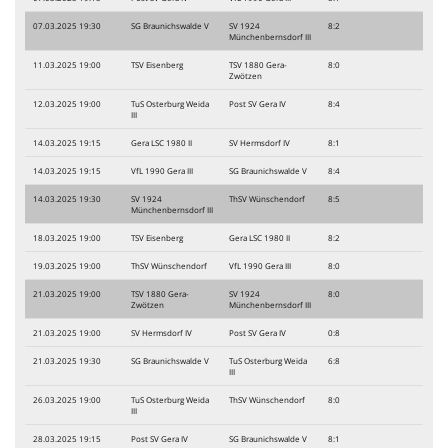
07.03.2025 19:30
SG Braunichswalde V
SV 1924
8:2
Münchenbernsdorf III
11.03.2025 19:00
TSV Eisenberg
TSV 1880 Gera-
8:0
Zwötzen
12.03.2025 19:00
TuS Osterburg Weida
Post SV Gera IV
8:4
III
14.03.2025 19:15
Gera LSC 1980 II
SV Hermsdorf IV
8:1
14.03.2025 19:15
VfL 1990 Gera III
SG Braunichswalde V
8:4
14.03.2025 19:30
SV 1924
ThSV Wünschendorf
8:5
Münchenbernsdorf III
18.03.2025 19:00
TSV Eisenberg
Gera LSC 1980 II
8:2
19.03.2025 19:00
ThSV Wünschendorf
VfL 1990 Gera III
8:0
21.03.2025 19:00
TSV 1880 Gera-
SV 1924
8:0
Zwötzen
Münchenbernsdorf III
21.03.2025 19:00
SV Hermsdorf IV
Post SV Gera IV
0:8
21.03.2025 19:30
SG Braunichswalde V
TuS Osterburg Weida
6:8
III
26.03.2025 19:00
TuS Osterburg Weida
ThSV Wünschendorf
8:0
III
28.03.2025 19:15
Post SV Gera IV
SG Braunichswalde V
8:1