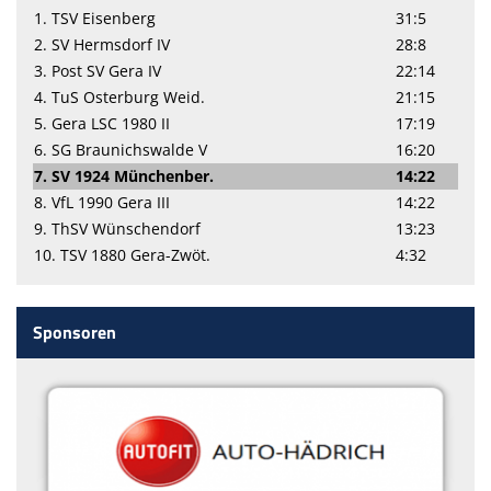
1. TSV Eisenberg
31:5
2. SV Hermsdorf IV
28:8
3. Post SV Gera IV
22:14
4. TuS Osterburg Weid.
21:15
5. Gera LSC 1980 II
17:19
6. SG Braunichswalde V
16:20
7. SV 1924 Münchenber.
14:22
8. VfL 1990 Gera III
14:22
9. ThSV Wünschendorf
13:23
10. TSV 1880 Gera-Zwöt.
4:32
Sponsoren