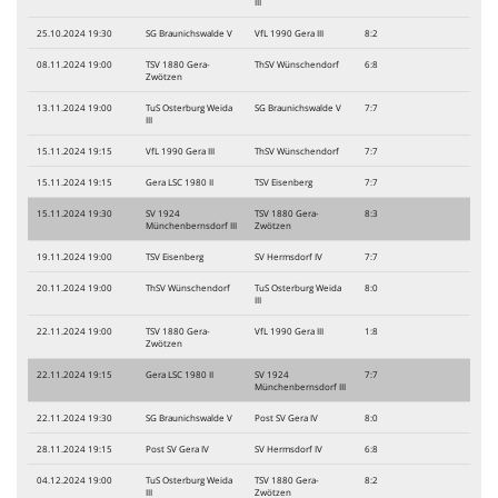
III
25.10.2024 19:30
SG Braunichswalde V
VfL 1990 Gera III
8:2
08.11.2024 19:00
TSV 1880 Gera-
ThSV Wünschendorf
6:8
Zwötzen
13.11.2024 19:00
TuS Osterburg Weida
SG Braunichswalde V
7:7
III
15.11.2024 19:15
VfL 1990 Gera III
ThSV Wünschendorf
7:7
15.11.2024 19:15
Gera LSC 1980 II
TSV Eisenberg
7:7
15.11.2024 19:30
SV 1924
TSV 1880 Gera-
8:3
Münchenbernsdorf III
Zwötzen
19.11.2024 19:00
TSV Eisenberg
SV Hermsdorf IV
7:7
20.11.2024 19:00
ThSV Wünschendorf
TuS Osterburg Weida
8:0
III
22.11.2024 19:00
TSV 1880 Gera-
VfL 1990 Gera III
1:8
Zwötzen
22.11.2024 19:15
Gera LSC 1980 II
SV 1924
7:7
Münchenbernsdorf III
22.11.2024 19:30
SG Braunichswalde V
Post SV Gera IV
8:0
28.11.2024 19:15
Post SV Gera IV
SV Hermsdorf IV
6:8
04.12.2024 19:00
TuS Osterburg Weida
TSV 1880 Gera-
8:2
III
Zwötzen