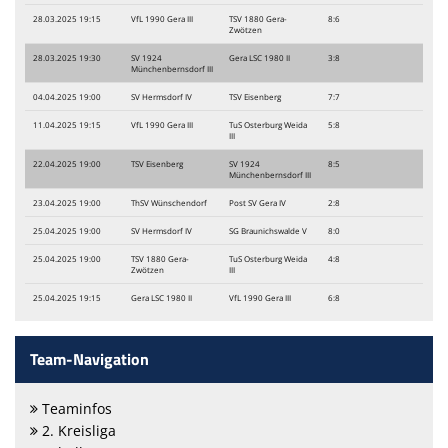
28.03.2025 19:15
VfL 1990 Gera III
TSV 1880 Gera-
8:6
Zwötzen
28.03.2025 19:30
SV 1924
Gera LSC 1980 II
3:8
Münchenbernsdorf III
04.04.2025 19:00
SV Hermsdorf IV
TSV Eisenberg
7:7
11.04.2025 19:15
VfL 1990 Gera III
TuS Osterburg Weida
5:8
III
22.04.2025 19:00
TSV Eisenberg
SV 1924
8:5
Münchenbernsdorf III
23.04.2025 19:00
ThSV Wünschendorf
Post SV Gera IV
2:8
25.04.2025 19:00
SV Hermsdorf IV
SG Braunichswalde V
8:0
25.04.2025 19:00
TSV 1880 Gera-
TuS Osterburg Weida
4:8
Zwötzen
III
25.04.2025 19:15
Gera LSC 1980 II
VfL 1990 Gera III
6:8
Team-Navigation
Teaminfos
2. Kreisliga