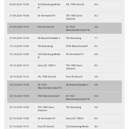
25.09.2024 19:00
TuS Osterburg Weida
VfL 1990 Gera III
8:4
III
27.09.2024 19:00
SV Hermsdorf IV
TSV 1880 Gera-
8:2
Zwötzen
27.09.2024 19:15
Post SV Gera IV
SV 1924
2:8
Münchenbernsdorf III
27.09.2024 19:30
SG Braunichswalde V
TSV Eisenberg
7:7
15.10.2024 19:00
TSV Eisenberg
ThSV Wünschendorf
8:2
16.10.2024 19:00
TuS Osterburg Weida
SV Hermsdorf IV
6:8
III
18.10.2024 19:15
Gera LSC 1980 II
TSV 1880 Gera-
8:2
Zwötzen
18.10.2024 19:15
VfL 1990 Gera III
Post SV Gera IV
3:8
18.10.2024 19:30
SV 1924
SG Braunichswalde V
6:8
Münchenbernsdorf III
23.10.2024 19:00
ThSV Wünschendorf
SV 1924
6:8
Münchenbernsdorf III
25.10.2024 19:00
TSV 1880 Gera-
TSV Eisenberg
3:8
Zwötzen
25.10.2024 19:00
SV Hermsdorf IV
Gera LSC 1980 II
8:5
25.10.2024 19:15
Post SV Gera IV
TuS Osterburg Weida
8:4