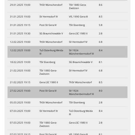
29.01.2025 19:00
ThSV Wünschendorf
TSV 1880 Gera-
8:6
Zwötzen
31.01.2025 19:00
SV Hermsdorf IV
VfL 1990 Gera III
8:5
31.01.2025 19:15
Post SV Gera IV
TSV Eisenberg
5:8
31.01.2025 19:30
SG Braunichswalde V
Gera LSC 1980 II
2:8
12.02.2025 19:00
ThSV Wünschendorf
SV Hermsdorf IV
6:8
12.02.2025 19:00
TuS Osterburg Weida
SV 1924
8:4
III
Münchenbernsdorf III
18.02.2025 19:00
TSV Eisenberg
SG Braunichswalde V
8:1
21.02.2025 19:00
TSV 1880 Gera-
SV Hermsdorf IV
6:8
Zwötzen
21.02.2025 19:15
Gera LSC 1980 II
ThSV Wünschendorf
8:5
27.02.2025 19:00
Post SV Gera IV
SV 1924
8:0
Münchenbernsdorf III
05.03.2025 19:00
ThSV Wünschendorf
TSV Eisenberg
2:8
07.03.2025 19:00
SV Hermsdorf IV
TuS Osterburg Weida
8:4
III
07.03.2025 19:00
TSV 1880 Gera-
Gera LSC 1980 II
2:8
Zwötzen
07.03.2025 19:15
Post SV Gera IV
VfL 1990 Gera III
8:1