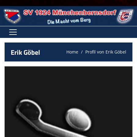
HOME
Erik Göbel
Home
Profil von Erik Göbel
VEREIN
ABTEILUNGEN
VEREINSNEWS
KONTAKTFORMULAR
FANSHOP
3. SOMMERNACHTSLAUF